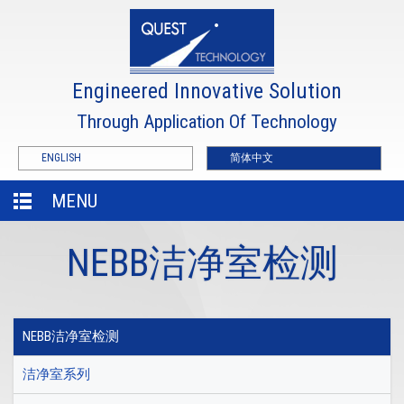
Engineered Innovative Solution
Through Application Of Technology
ENGLISH
简体中文
MENU
NEBB洁净室检测
NEBB洁净室检测
洁净室系列